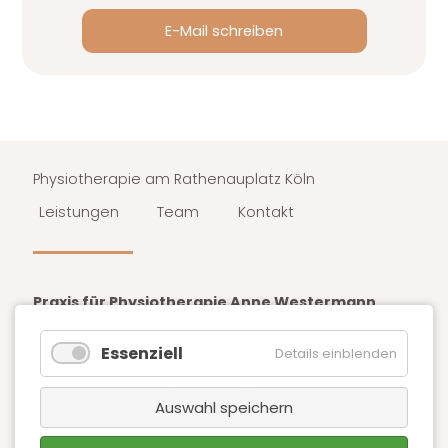
E-Mail schreiben
Physiotherapie am Rathenauplatz Köln
Leistungen
Team
Kontakt
Navigation
überspringen
Praxis für Physiotherapie Anne Westermann
Lochnerstr. 17, 50674 Köln
Essenziell
Details einblenden
E-Mail:
info@rathenauphysio.de
Tel.:
0221 3109361
Auswahl speichern